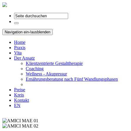
Navigation ein-/ausblenden
Home
Praxis
Vita
Der Ansatz
Klientzentrierte Gestalttherapie
Coaching
Wellness - Akupressur
Ernährungsberatung nach Fünf Wandlungsphasen
Preise
Kreis
Kontakt
EN