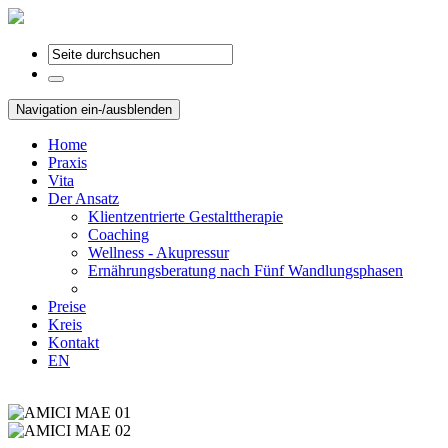
Navigation ein-/ausblenden
Home
Praxis
Vita
Der Ansatz
Klientzentrierte Gestalttherapie
Coaching
Wellness - Akupressur
Ernährungsberatung nach Fünf Wandlungsphasen
Preise
Kreis
Kontakt
EN